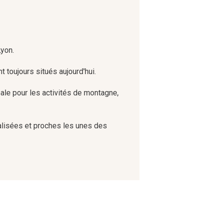
Lyon.
 toujours situés aujourd'hui.
déale pour les activités de montagne,
ialisées et proches les unes des
ont en revanche plus vastes.
 clients.
tendre et apprécier la nature en