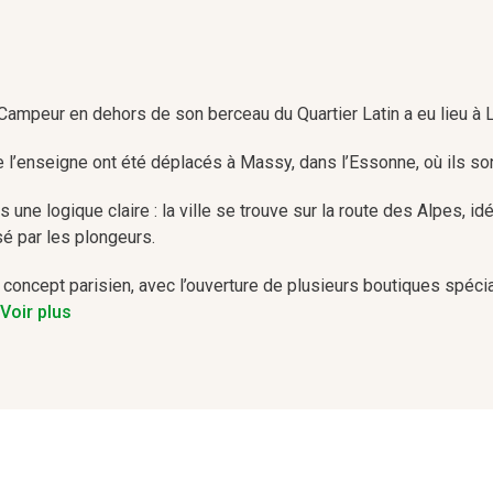
Campeur en dehors de son berceau du Quartier Latin a eu lieu à 
’enseigne ont été déplacés à Massy, dans l’Essonne, où ils sont
s une logique claire : la ville se trouve sur la route des Alpes, i
sé par les plongeurs.
 concept parisien, avec l’ouverture de plusieurs boutiques spéc
. Voir plus
e de boutiques lyonnaises est inférieur à celui de Paris, elles s
elle et passionnée, est reconnue pour sa disponibilité envers les
rofiter des berges aménagées du Rhône, un lieu idéal pour se dé