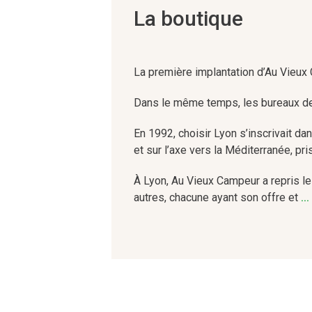
La boutique
La première implantation d’Au Vieux 
Dans le même temps, les bureaux de l
En 1992, choisir Lyon s’inscrivait dan
et sur l’axe vers la Méditerranée, pri
À Lyon, Au Vieux Campeur a repris le
autres, chacune ayant son offre et
..
son ambiance distinctes. Si le nombr
L'équipe lyonnaise, très professionn
Lyon offre également l’occasion de p
ville.