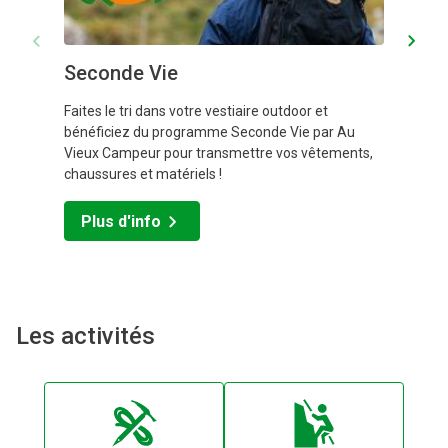
Venir chez Au Vieux Campeur, c’est bien plus qu’un simple
shopping. Contrairement à l'atmosphère impersonnelle des
centres commerciaux modernes, nos boutiques sont
Seconde Vie
conçues pour accueillir les clients chaleureusement, recréant
l’univers des activités pour lesquelles nos produits sont
Faites le tri dans votre vestiaire outdoor et
conçus.
bénéficiez du programme Seconde Vie par Au
Vieux Campeur pour transmettre vos vêtements,
... Voir moins
chaussures et matériels !
Plus d'info
Les activités