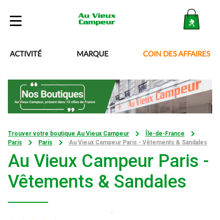
Boutique
ACTIVITÉ
MARQUE
COIN DES AFFAIRES
Blog
Besoin d’aide ?
Trouver votre boutique Au Vieux Campeur
Île-de-France
Paris
Paris
Au Vieux Campeur Paris - Vêtements & Sandales
Mon compte
Au Vieux Campeur Paris -
Vêtements & Sandales