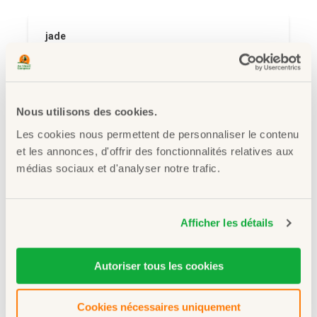
jade
Injoignable par téléphone, malgré plusieurs
tentative à différentes heures
Nous utilisons des cookies.
Les cookies nous permettent de personnaliser le contenu
et les annonces, d'offrir des fonctionnalités relatives aux
01 juillet 2026
médias sociaux et d'analyser notre trafic.
Afficher les détails
Travailler au Vieux Campeur
Autoriser tous les cookies
Vous êtes
passionné(e)s d’activités outdoor
et souhaitez
transmettre votre expérience ? Rejoignez nos équipes de vente
Cookies nécessaires uniquement