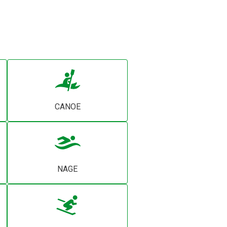
CANOE
NAGE