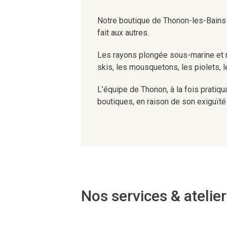
Notre boutique de Thonon-les-Bains s
fait aux autres.
Les rayons plongée sous-marine et n
skis, les mousquetons, les piolets, 
L’équipe de Thonon, à la fois pratiqu
boutiques, en raison de son exiguït
au « chausse-pied ».
... Voir moins
Nos services & atelie