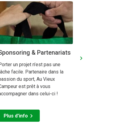
Sponsoring & Partenariats
Atelier du P
Porter un projet n’est pas une
Nous nous charg
tâche facile. Partenaire dans la
et ressemeler 
passion du sport, Au Vieux
chaussons. Tout
Campeur est prêt à vous
experts vous co
accompagner dans celui-ci !
aident à amélior
pour de meilleu
Plus d'info
Plus d'info