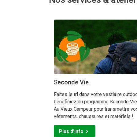
Les visiteurs d’Au Vieux Campeur dan
Chacune est dédiée à un domaine pr
Venir chez Au Vieux Campeur, c’est 
boutiques offrent un accueil chaleure
Seconde Vie
Faites le tri dans votre vestiaire outdoo
bénéficiez du programme Seconde Vie
Au Vieux Campeur pour transmettre vo
vêtements, chaussures et matériels !
Plus d'info