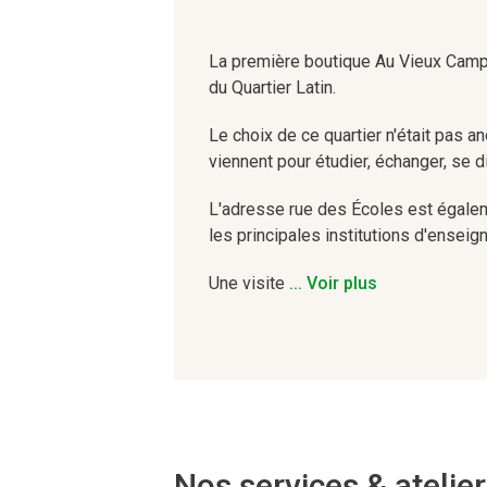
La première boutique Au Vieux Campeu
du Quartier Latin.
Le choix de ce quartier n'était pas an
viennent pour étudier, échanger, se d
L'adresse rue des Écoles est égaleme
les principales institutions d'enseig
Une visite
... Voir plus
dans le Quartier Latin, même pour dé
monuments historiques, comme les Th
ayant traversé les révolutions.
Le quartier est aussi connu pour ses
remplie de souvenirs.
Nos services & atelie