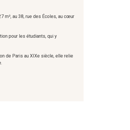
7 m², au 38, rue des Écoles, au cœur
tion pour les étudiants, qui y
 de Paris au XIXe siècle, elle relie
e.
ante. Ce quartier regorge de
la Sorbonne, érigée sous Richelieu,
frant une atmosphère unique et