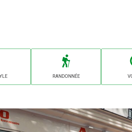
YLE
RANDONNÉE
V