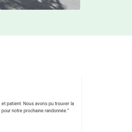
Rachid Hadj
e et patient. Nous avons pu trouver la
Très peu de produ
 pour notre prochaine randonnée.