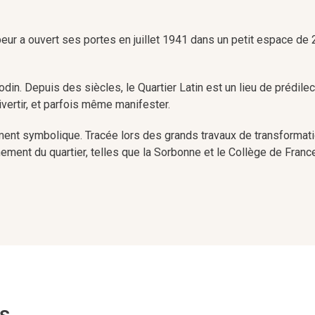
r a ouvert ses portes en juillet 1941 dans un petit espace de 2
odin. Depuis des siècles, le Quartier Latin est un lieu de prédilec
ivertir, et parfois même manifester.
nt symbolique. Tracée lors des grands travaux de transformation
nement du quartier, telles que la Sorbonne et le Collège de Franc
couvrir Au Vieux Campeur, est toujours une expérience enrichiss
ermes de Cluny, vieux de près de 2 000 ans, ou la Chapelle de 
 nombreux petits restaurants et ses cinémas d’art et d’essai, of
rs