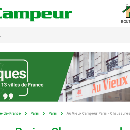
BOUT
le-de-France
Paris
Paris
Au Vieux Campeur Paris - Chaussures