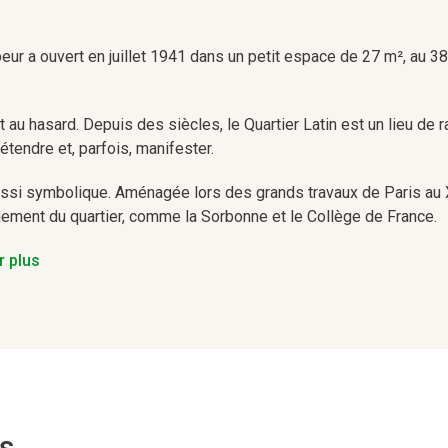
r a ouvert en juillet 1941 dans un petit espace de 27 m², au 38
ait au hasard. Depuis des siècles, le Quartier Latin est un lieu d
étendre et, parfois, manifester.
ssi symbolique. Aménagée lors des grands travaux de Paris au XI
ement du quartier, comme la Sorbonne et le Collège de France.
ir plus
r, reste une expérience passionnante. Le quartier regorge de m
 000 ans, ou encore la Chapelle de la Sorbonne, érigée sous Riche
ur ses petits restaurants et ses cinémas d’art et d’essai, qui lu
rs