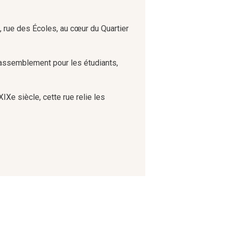
, rue des Écoles, au cœur du Quartier
e rassemblement pour les étudiants,
Xe siècle, cette rue relie les
onuments historiques, tels que les
lieu, qui a traversé les révolutions.
i confèrent une atmosphère unique et