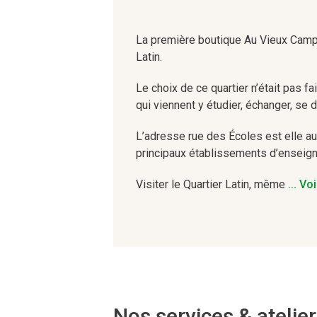
La première boutique Au Vieux Campeu
Latin.
Le choix de ce quartier n’était pas f
qui viennent y étudier, échanger, se d
L’adresse rue des Écoles est elle au
principaux établissements d’enseign
Visiter le Quartier Latin, même
... Vo
pour se rendre chez Au Vieux Campeu
Thermes de Cluny, vieux de près de 2
Le quartier est également célèbre po
chargée de souvenirs.
Nos services & atelie