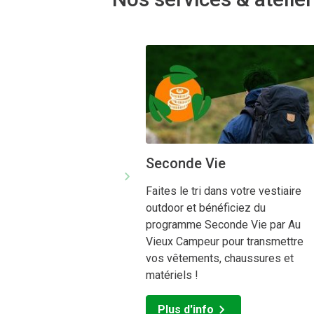
Les clients qui découvrent Au Vieux 
spécialisées de l'enseigne. Chacune
Visiter Au Vieux Campeur, c’est bie
boutiques sont conçues pour offrir un
Seconde Vie
Faites le tri dans votre vestiaire
outdoor et bénéficiez du
programme Seconde Vie par Au
Vieux Campeur pour transmettre
vos vêtements, chaussures et
matériels !
Plus d'info