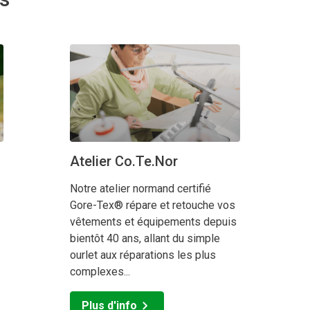
Campeur dans le Quartier Latin sont souvent surpris par la balad
 d'elles est dédiée à un domaine spécifique, avec une ambiance
n plus qu’une simple séance de shopping. Contrairement aux ce
 accueil chaleureux, en recréant l’univers des activités auxquel
Atelier Co.Te.Nor
Notre atelier normand certifié
Gore-Tex® répare et retouche vos
vêtements et équipements depuis
bientôt 40 ans, allant du simple
ourlet aux réparations les plus
complexes...
Plus d'info