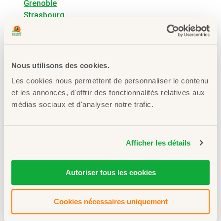
Grenoble
Strasbourg
Labège
Paris
Marseille
Gap
Nous utilisons des cookies.
Sallanches
Les cookies nous permettent de personnaliser le contenu
Chambéry
et les annonces, d'offrir des fonctionnalités relatives aux
Thonon-les-Bains
médias sociaux et d'analyser notre trafic.
Albertville
Bordeaux
Lyon
Afficher les détails
Autoriser tous les cookies
Voir toutes nos boutiques
Cookies nécessaires uniquement